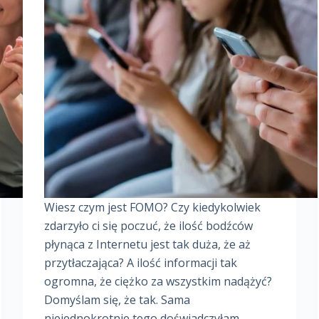
Wiesz czym jest FOMO? Czy kiedykolwiek
zdarzyło ci się poczuć, że ilość bodźców
płynąca z Internetu jest tak duża, że aż
przytłaczająca? A ilość informacji tak
ogromna, że ciężko za wszystkim nadążyć?
Domyślam się, że tak. Sama
niejednokrotnie tego doświadczyłam.