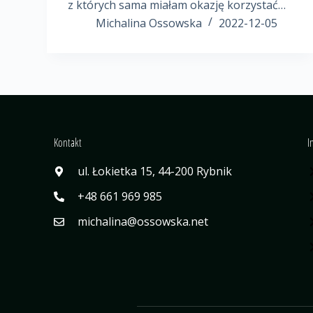
z których sama miałam okazję korzystać…
Michalina Ossowska
2022-12-05
Kontakt
I
ul. Łokietka 15, 44-200 Rybnik
+48 661 969 985
michalina@ossowska.net