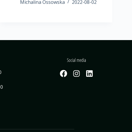
Michalina Ossowska
2022-08-02
Social media
0
30