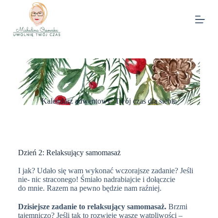
Kalendarz adwentowy: Twój czas dla siebie
Dzień 2: Relaksujący samomasaż
I jak? Udało się wam wykonać wczorajsze zadanie? Jeśli
nie- nic straconego! Śmiało nadrabiajcie i dołączcie
do mnie. Razem na pewno będzie nam raźniej.
Dzisiejsze zadanie to relaksujący samomasaż.
Brzmi
tajemniczo? Jeśli tak to rozwieje wasze wątpliwości –