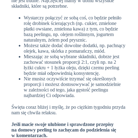
nie jest trudne. Najczęściej mamy w domu wszystkie
składniki, które są potrzebne.
Wystarczy połączyć ze sobą coś, co będzie pełniło
rolę drobinek ścierających (np. cukier, zmielone
płatki owsiane, zmielona kawa) z tym, co będzie
bazą peelingu, np. olejem roślinnym, jogurtem
naturalnym, żelem pod prysznic.
Możesz także dodać dowolne dodatki, np. pachnący
olejek, kawa, skórka z pomarańczy, miód.
Mieszając ze sobą wybrane składniki, dobrze jest
zachować stosunek proporcji 2:1, czyli np. na 2
łyżki cukru + 1 łyżka oleju, dzięki czemu peeling
będzie miał odpowiednią konsystencję.
Nie musisz oczywiście trzymać się określonych
proporcji i możesz dostosowywać je samodzielnie
w zależności od tego, jaka gęstość peelingu
najbardziej Ci odpowiada.
Święta coraz bliżej i myślę, że po ciężkim tygodniu przyda
nam się chwila relaksu.
Jeśli macie swoje ulubione i sprawdzone przepisy
na domowy peeling to zachęcam do podzielenia się
w komentarzach.