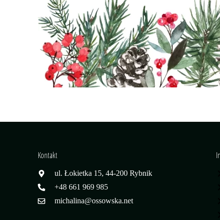
Kontakt
I
ul. Łokietka 15, 44-200 Rybnik
+48 661 969 985
michalina@ossowska.net